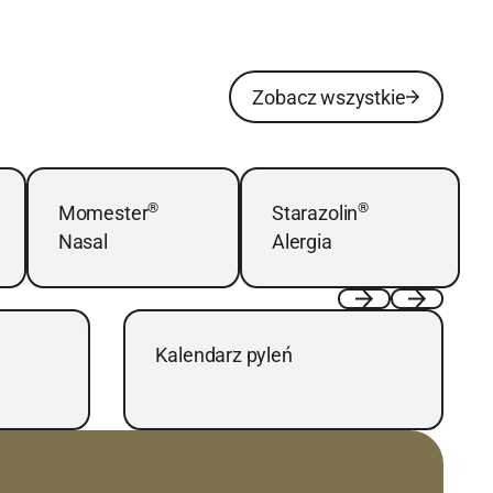
Zobacz wszystkie
Zobacz wszystkie
j
Dowiedz się więcej
Dowiedz się więcej
®
®
Momester
Starazolin
Nasal
Alergia
Dowiedz się więcej
Previous
Next
Kalendarz pyleń