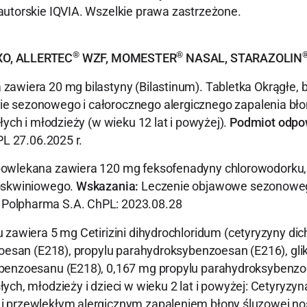
autorskie IQVIA. Wszelkie prawa zastrzeżone.
®
®
O, ALLERTEC
WZF, MOMESTER
NASAL, STARAZOLIN
zawiera 20 mg bilastyny (Bilastinum). Tabletka Okrągłe, bi
 sezonowego i całorocznego alergicznego zapalenia błon
ych i młodzieży (w wieku 12 lat i powyżej).
Podmiot odpow
PL 27.06.2025 r.
powlekana zawiera 120 mg feksofenadyny chlorowodorku,
zoskwiniowego.
Wskazania:
Leczenie objawowe sezonowego
Polpharma S.A. ChPL: 2023.08.28
u zawiera 5 mg Cetirizini dihydrochloridum (cetyryzyny 
zoesan (E218), propylu parahydroksybenzoesan (E216), gli
ybenzoesanu (E218), 0,167 mg propylu parahydroksybenzoe
łych, młodzieży i dzieci w wieku 2 lat i powyżej: Cetyry
i przewlekłym alergicznym zapaleniem błony śluzowej no