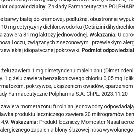
iot odpowiedzialny:
Zakłady Farmaceutyczne POLPHARMA
e barwy białej do kremowej, podłużne, obustronnie wypuk
10 mg cetyryzyny dichlorowodorku (Cetirizini dihydrochl
na zawiera 31 mg laktozy jednowodnej.
Wskazania:
U doros
osa i oczu, związanych z sezonowym i przewlekłym aler
zewlekłej idiopatycznej pokrzywki.
Podmiot odpowiedzial
 żelu zawiera 1 mg dimetyndenu maleinianu (Dimetinden
wy. 1 g żelu zawiera benzalkoniowego chlorku 0,05 mg i g
rmatozom, pokrzywce, ukąszeniom owadów, oparzeniom
ady Farmaceutyczne Polpharma S.A. ChPL: 2023.11.20
zawiera mometazonu furoinian jednowodny odpowiadają
dawka produktu leczniczego zawiera 20 mikrogramów benz
 4,9.
Wskazania:
Produkt leczniczy Momester Nasal aeroz
alergicznego zapalenia błony śluzowej nosa wywołanego