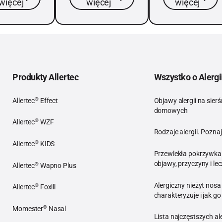
więcej
więcej
więcej
s” w
się wiosną –
Ich odchody
resie
wraz z
są jednym z
osennym i
początkiem
najczęstszych
zesnym
pylenia.
alergenów,
em. I
które mogą
eczywiście
powodować
Produkty Allertec
Wszystko o Alergi
 jest –
uczulenie,
ki roślin, w
zazwyczaj
®
Allertec
Effect
Objawy alergii na sierś
sie, gdy
objawiające
domowych
Allertec® Effect
zyroda
się katarem,
®
Allertec
WZF
Objawy alergii n
zi się do
łzawieniem
Rodzaje alergii. Pozn
Allertec® WZF
®
ia,
oczu, chrypką
Allertec
KIDS
Rodzaje alergii. 
Przewlekła pokrzywka
rafią
i kaszlem.
Allertec® KIDS
objawy, przyczyny i lec
®
Allertec
Wapno Plus
wołać
Przewlekła pokrzy
Allertec® Wapno Plus
iążliwe
Alergiczny nieżyt nosa 
®
Allertec
Foxill
legliwości
charakteryzuje i jak go
Allertec® Foxill
uczulonej
®
Momester
Nasal
Alergiczny nieżyt 
Lista najczęstszych a
oby.