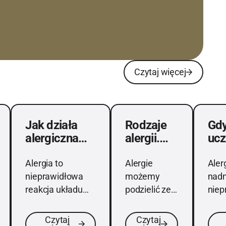
Czytaj więcej
Czytaj więcej
a Polaków
cze. Objawy i metody leczenia
Jak działa alergiczna reakcja krzyżowa?
Rodzaje alergii. Poznaj swoj
Gdy dom
Jak działa
Rodzaje
Gd
alergiczna
alergii.
ucz
reakcja
Poznaj
ale
krzyżowa?
swojego
ata
Alergia to
Alergie
Alerg
wroga
do
nieprawidłowa
możemy
nadm
reakcja układu
podzielić ze
niep
odpornościowego
względu na
reak
na dany czynnik
czynnik,
odp
Czytaj
Czytaj