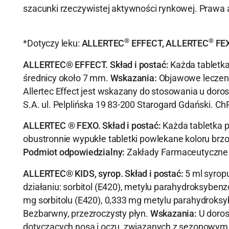
szacunki rzeczywistej aktywności rynkowej. Prawa 
®
®
*Dotyczy leku:
ALLERTEC
EFFECT, ALLERTEC
FEX
ALLERTEC® EFFECT. Skład i postać:
Każda tabletka 
średnicy około 7 mm.
Wskazania:
Objawowe leczenie
Allertec Effect jest wskazany do stosowania u dorosł
S.A. ul. Pelplińska 19 83-200 Starogard Gdański. Ch
ALLERTEC ® FEXO. Skład i postać:
Każda tabletka 
obustronnie wypukłe tabletki powlekane koloru br
Podmiot odpowiedzialny:
Zakłady Farmaceutyczne 
ALLERTEC® KIDS, syrop. Skład i postać:
5 ml syrop
działaniu: sorbitol (E420), metylu parahydroksyben
mg sorbitolu (E420), 0,333 mg metylu parahydroks
Bezbarwny, przezroczysty płyn.
Wskazania:
U doros
dotyczących nosa i oczu, związanych z sezonowym 