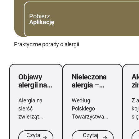
Pobierz
Aplikację
Praktyczne porady o alergii
Objawy alergii na sierść zwierząt domowych
Nieleczona alergia – poznaj m
Alergi
Objawy
Nieleczona
Al
alergii na
alergia –
zi
sierść
poznaj
uc
zwierząt
możliwe
gd
Alergia na
Według
Z a
domowych
następstwa
py
sierść
Polskiego
ko
tr
zwierząt
Towarzystwa
się
domowych
Alergologicznego
naj
jest częstym
na alergię cierpi
„c
Czytaj
Czytaj