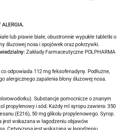
®
ALERGIA.
ałe lub prawie białe, obustronnie wypukłe tabletki o
y śluzowej nosa i spojówek oraz pokrzywki.
iedzialny:
Zakłady Farmaceutyczne POLPHARMA
 co odpowiada 112 mg feksofenadyny. Podłużne,
 alergicznego zapalenia błony śluzowej nosa.
dichlorowodorku). Substancje pomocnicze o znanym
kol propylenowy i sód. Każdy ml syropu zawiera: 350
sanu (E216), 50 mg glikolu propylenowego. Syrop.
zyna jest wskazana w łagodzeniu objawów
sa. Cetyryzyna jest wskazana w łagodzeniu