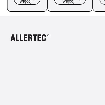
więcej
więcej
schorzeniem i
prawie połowa
no
kłopotliwą
populacji
ok
chorobą.
Polaków.
wi
Footer
wc
lat
rz
tak
pył
cza
pr
bud
życ
pot
wy
uc
do
u 
os