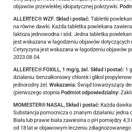
objawów przewlekłej idiopatycznej pokrzywki.
Podm
ALLERTEC® WZF. Skład i postać:
Tabletki powlekan
na równe dawki. Każda tabletka powlekana zawiera 
laktoza jednowodna i sód. Jedna tabletka powleka
jest wskazana w łagodzeniu objawów dotyczących n
Cetyryzyna jest wskazana w łagodzeniu objawów pr
2023.08.04.
ALLERTEC® FOXILL, 1 mg/g, żel. Skład i postać:
1 g
działaniu: benzalkoniowy chlorek i glikol propyleno
jednorodny żel.
Wskazania:
Świąd towarzyszący de
(pierwszego stopnia
Podmiot odpowiedzialny:
Zakł
MOMESTER® NASAL, Skład i postać:
Każda dawka 
Substancja pomocnicza o znanym działaniu: jedna 
Biała lub prawie biała zawiesina o pH pomiędzy 4,3 i
od 18 lat w objawowym leczeniu zdiagnozowanego 