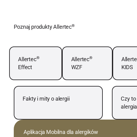
®
Poznaj produkty Allertec
Dowiedz się więcej
Dowiedz się więcej
Dowiedz s
®
®
Allertec
Allertec
Allert
Effect
WZF
KIDS
Dowiedz się więcej
Dowiedz s
Fakty i mity o alergii
Czy to
alergi
Aplikacja Mobilna dla alergików