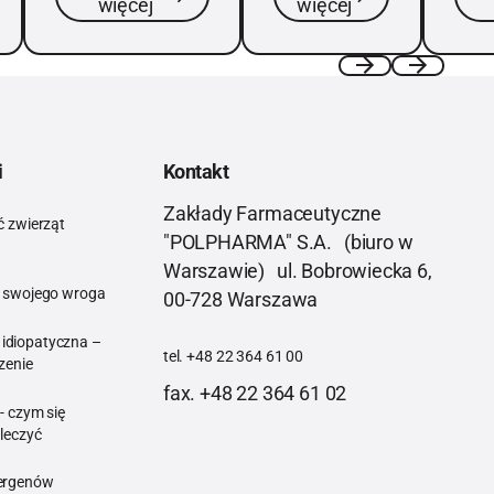
więcej
więcej
który
orga
wywołuje jej
wyst
objawy.
środ
Takimi
subs
Previous
Next
czynnikami
zwa
są alergeny.
aler
i
Kontakt
norm
powo
Zakłady Farmaceutyczne
ć zwierząt
czło
"POLPHARMA" S.A. (biuro w
obj
Warszawie) ul. Bobrowiecka 6,
a sierść zwierząt domowych
aj swojego wroga
00-728 Warszawa
Poznaj swojego wroga
 idiopatyczna –
tel. +48 22 364 61 00
zenie
fax. +48 22 364 61 02
wka idiopatyczna – objawy, przyczyny i leczenie
- czym się
 leczyć
nosa - czym się charakteryzuje i jak go leczyć
lergenów