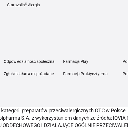
Momester® Nasal
®
Starazolin
Alergia
Lista najczęstsz
Starazolin® Alergia
Odpowiedzialność społeczna
Farmacja Play
Po
Zgłoś działania niepożądane
Farmacja Praktycztyczna
Pol
kategorii preparatów przeciwalergicznych OTC w Polsce.
lpharma S.A. z wykorzystaniem danych ze źródła: IQVIA
ECHOWEGO I DZIAŁAJĄCE OGÓLNIE PRZECIWALERGICZNIE