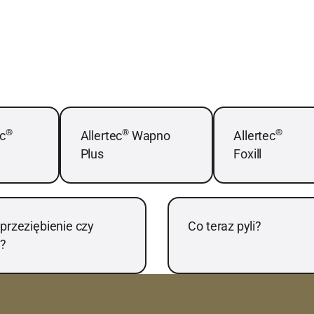
ię więcej
Dowiedz się więcej
Dowiedz się więce
®
®
®
ec
Allertec
Wapno
Allertec
Plus
Foxill
ię więcej
Dowiedz się więcej
 przeziębienie czy
Co teraz pyli?
a?