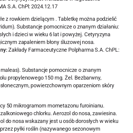
 S.A. ChPl: 2024.12.17
łe z rowkiem dzielącym . Tabletkę można podzielić
oridum). Substancje pomocnicze o znanym działaniu:
łych i dzieci w wieku 6 lat i powyżej. Cetyryzyna
gicznym zapaleniem błony śluzowej nosa.
ny:
Zakłady Farmaceutyczne Polpharma S.A. ChPL:
i maleas). Substancje pomocnicze o znanym
likolu propylenowego 150 mg. Żel. Bezbarwny,
 słonecznym, powierzchownym oparzeniom skóry
cy 50 mikrogramom mometazonu furoinianu.
alkoniowego chlorku. Aerozol do nosa, zawiesina.
ol do nosa wskazany jest u osób dorosłych w wieku
 przez pyłki roślin (nazywanego sezonowym