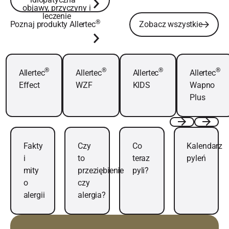
objawy, przyczyny i
leczenie
Zobacz wszystkie
®
Poznaj produkty Allertec
Zobacz wszystkie
Dowiedz się więcej
Dowiedz się więcej
Dowiedz się więcej
Dowiedz się wi
®
®
®
®
Allertec
Allertec
Allertec
Allertec
Effect
WZF
KIDS
Wapno
Plus
Dowiedz się więcej
Dowiedz się więcej
Dowiedz się więcej
Dowiedz się wię
Previous
Next
Fakty
Czy
Co
Kalendarz
i
to
teraz
pyleń
mity
przeziębienie
pyli?
o
czy
alergii
alergia?