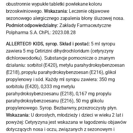
obustronnie wypukłe tabletki powlekane koloru
brzoskwiniowego.
Wskazania:
Leczenie objawowe
sezonowego alergicznego zapalenia błony śluzowej nosa.
Podmiot odpowiedzialny:
Zakłady Farmaceutyczne
Polpharma S.A. ChPL: 2023.08.28
ALLERTEC® KIDS, syrop. Skład i postać:
5 ml syropu
zawiera 5 mg Cetirizini dihydrochloridum (cetyryzyny
dichlorowodorku). Substancje pomocnicze o znanym
działaniu: sorbitol (E420), metylu parahydroksybenzoesan
(E218), propylu parahydroksybenzoesan (E216), glikol
propylenowy i sód. Każdy ml syropu zawiera: 350 mg
sorbitolu (E420), 0,333 mg metylu
parahydroksybenzoesanu (E218), 0,167 mg propylu
parahydroksybenzoesanu (E216), 50 mg glikolu
propylenowego. Syrop. Bezbarwny, przezroczysty płyn.
Wskazania:
U dorosłych, młodzieży i dzieci w wieku 2 lat i
powyżej: Cetyryzyna jest wskazana w łagodzeniu objawów
dotyczących nosa i oczu, związanych z sezonowym i