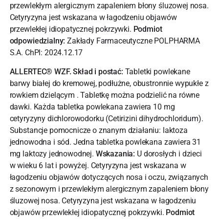
przewlekłym alergicznym zapaleniem błony śluzowej nosa.
Cetyryzyna jest wskazana w łagodzeniu objawów
przewlekłej idiopatycznej pokrzywki.
Podmiot
odpowiedzialny:
Zakłady Farmaceutyczne POLPHARMA
S.A. ChPl: 2024.12.17
ALLERTEC® WZF. Skład i postać:
Tabletki powlekane
barwy białej do kremowej, podłużne, obustronnie wypukłe z
rowkiem dzielącym . Tabletkę można podzielić na równe
dawki. Każda tabletka powlekana zawiera 10 mg
cetyryzyny dichlorowodorku (Cetirizini dihydrochloridum).
Substancje pomocnicze o znanym działaniu: laktoza
jednowodna i sód. Jedna tabletka powlekana zawiera 31
mg laktozy jednowodnej.
Wskazania:
U dorosłych i dzieci
w wieku 6 lat i powyżej. Cetyryzyna jest wskazana w
łagodzeniu objawów dotyczących nosa i oczu, związanych
z sezonowym i przewlekłym alergicznym zapaleniem błony
śluzowej nosa. Cetyryzyna jest wskazana w łagodzeniu
objawów przewlekłej idiopatycznej pokrzywki.
Podmiot