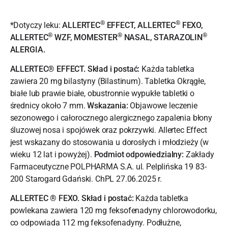
®
®
*Dotyczy leku:
ALLERTEC
EFFECT, ALLERTEC
FEXO,
®
®
®
ALLERTEC
WZF, MOMESTER
NASAL, STARAZOLIN
ALERGIA.
ALLERTEC® EFFECT. Skład i postać:
Każda tabletka
zawiera 20 mg bilastyny (Bilastinum). Tabletka Okrągłe,
białe lub prawie białe, obustronnie wypukłe tabletki o
średnicy około 7 mm.
Wskazania:
Objawowe leczenie
sezonowego i całorocznego alergicznego zapalenia błony
śluzowej nosa i spojówek oraz pokrzywki. Allertec Effect
jest wskazany do stosowania u dorosłych i młodzieży (w
wieku 12 lat i powyżej).
Podmiot odpowiedzialny:
Zakłady
Farmaceutyczne POLPHARMA S.A. ul. Pelplińska 19 83-
200 Starogard Gdański. ChPL 27.06.2025 r.
ALLERTEC ® FEXO. Skład i postać:
Każda tabletka
powlekana zawiera 120 mg feksofenadyny chlorowodorku,
co odpowiada 112 mg feksofenadyny. Podłużne,