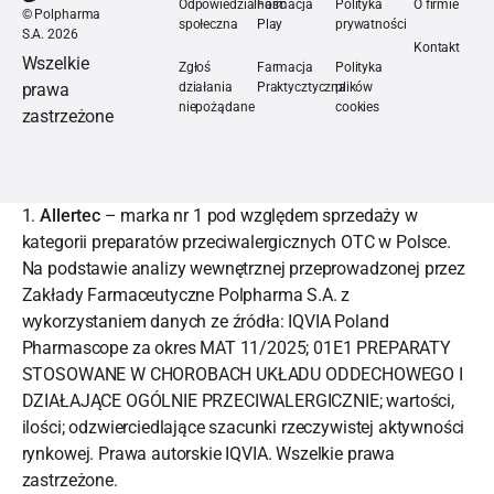
Odpowiedzialność
Farmacja
Polityka
O firmie
©
Polpharma
społeczna
Play
prywatności
S.A.
2026
Kontakt
Wszelkie
Zgłoś
Farmacja
Polityka
prawa
działania
Praktycztyczna
plików
niepożądane
cookies
zastrzeżone
1.
Allertec
– marka nr 1 pod względem sprzedaży w
kategorii preparatów przeciwalergicznych OTC w Polsce.
Na podstawie analizy wewnętrznej przeprowadzonej przez
Zakłady Farmaceutyczne Polpharma S.A. z
wykorzystaniem danych ze źródła: IQVIA Poland
Pharmascope za okres MAT 11/2025; 01E1 PREPARATY
STOSOWANE W CHOROBACH UKŁADU ODDECHOWEGO I
DZIAŁAJĄCE OGÓLNIE PRZECIWALERGICZNIE; wartości,
ilości; odzwierciedlające szacunki rzeczywistej aktywności
rynkowej. Prawa autorskie IQVIA. Wszelkie prawa
zastrzeżone.