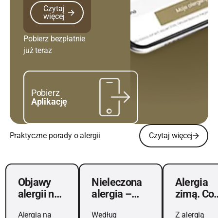
Czytaj więcej
Czytaj
więcej
Pobierz bezpłatnie
już teraz
Pobierz
Aplikację
Czytaj więcej
Praktyczne porady o alergii
Czytaj więcej
Objawy alergii na sierść zwierząt domowych
Nieleczona alergia – poznaj możliwe na
Alergia zimą. Co
Objawy
Nieleczona
Alergia
alergii na
alergia –
zimą. Co
sierść
poznaj
uczula,
Alergia na
Według
Z alergią
zwierząt
możliwe
gdy nie