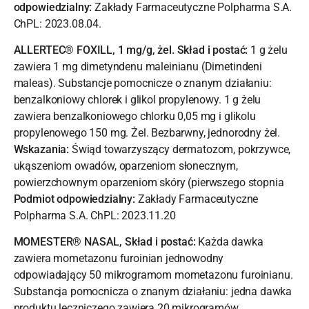
odpowiedzialny:
Zakłady Farmaceutyczne Polpharma S.A.
ChPL: 2023.08.04.
ALLERTEC® FOXILL, 1 mg/g, żel. Skład i postać:
1 g żelu
zawiera 1 mg dimetyndenu maleinianu (Dimetindeni
maleas). Substancje pomocnicze o znanym działaniu:
benzalkoniowy chlorek i glikol propylenowy. 1 g żelu
zawiera benzalkoniowego chlorku 0,05 mg i glikolu
propylenowego 150 mg. Żel. Bezbarwny, jednorodny żel.
Wskazania:
Świąd towarzyszący dermatozom, pokrzywce,
ukąszeniom owadów, oparzeniom słonecznym,
powierzchownym oparzeniom skóry (pierwszego stopnia
Podmiot odpowiedzialny:
Zakłady Farmaceutyczne
Polpharma S.A. ChPL: 2023.11.20
MOMESTER® NASAL, Skład i postać:
Każda dawka
zawiera mometazonu furoinian jednowodny
odpowiadający 50 mikrogramom mometazonu furoinianu.
Substancja pomocnicza o znanym działaniu: jedna dawka
produktu leczniczego zawiera 20 mikrogramów