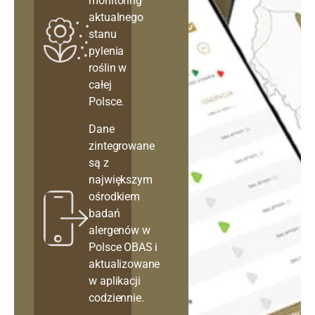
monitoring
aktualnego
stanu
pylenia
roślin w
całej
Polsce.
Dane
zintegrowane
są z
największym
ośrodkiem
badań
alergenów w
Polsce OBAS i
aktualizowane
w aplikacji
codziennie.