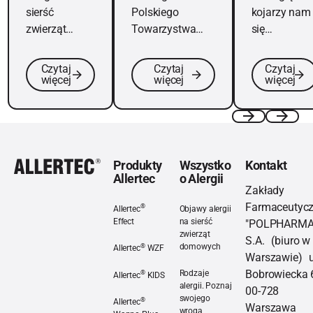
sierść
Polskiego
kojarzy nam
domowych
następstwa
pylą
zwierząt
Towarzystwa
się
trawy?
domowych
Alergologicznego
najczęściej
jest częstym
na alergię cierpi
„cieknący
Czytaj
Czytaj
Czytaj
schorzeniem i
prawie połowa
nos” w
więcej
więcej
więcej
kłopotliwą
populacji
okresie
chorobą.
Polaków.
wiosennym i
wczesnym
Footer
Previous
Next
latem. I
rzeczywiście
Produkty
Wszystko
Kontakt
Allertec
o Alergii
tak jest –
Zakłady
pyłki roślin, 
Farmaceutyc
®
Allertec
Objawy alergii
czasie, gdy
Effect
na sierść
"POLPHARMA
przyroda
zwierząt
S.A. (biuro w
Allertec® Effect
budzi się do
®
domowych
Allertec
WZF
Warszawie) u
życia,
Objawy alergii na sierść z
Allertec® WZF
Bobrowiecka 
®
Rodzaje
Allertec
KIDS
potrafią
alergii. Poznaj
00-728
Allertec® KIDS
wywołać
swojego
®
Allertec
Warszawa
wroga