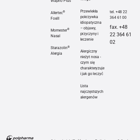
uciążliwe
Wapno Plus
dolegliwości
Rodzaje alergii. Poznaj sw
Allertec® Wapno Plus
Przewlekła
®
tel. +48 22
Allertec
u uczulonej
pokrzywka
364 61 00
Foxill
osoby.
idiopatyczna
fax. +48
Allertec® Foxill
– objawy,
®
Momester
przyczyny i
22 364 61
Nasal
leczenie
02
Momester® Nasal
®
Starazolin
Przewlekła pokrzywka idiop
Alergiczny
Alergia
nieżyt nosa -
Starazolin® Alergia
czym się
charakteryzuje
i jak go leczyć
Alergiczny nieżyt nosa - czy
Lista
najczęstszych
alergenów
Lista najczęstszych alerge