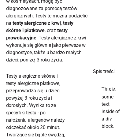
w kosmetykach, mogą być
diagnozowane za pomocą testów
alergicznych. Testy te można podzielić
na
testy alergiczne z krwi, testy
skórne i płatkowe
, oraz
testy
prowokacyjne
. Testy alergiczne z krwi
wykonuje się głównie jako pierwsze w
diagnostyce, także u bardzo małych
dzieci, poniżej 3 roku życia.
Spis treści
Testy alergiczne skórne i
testy alergiczne płatkowe,
This is
przeprowadza się u dzieci
some
powyżej 3 roku życia i
text
dorosłych. Wynika to ze
inside of
specyfiki testu - po
a div
nałożeniu alergenów należy
block.
odczekać około 20 minut.
Tworzące się bąble swędzą,