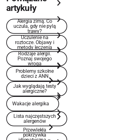
artykuły
Alergia zimą. Co
Alergia zimą. Co uczula, gdy nie pylą trawy?
uczula, gdy nie pylą
trawy?
Uczulenie na
Uczulenie na roztocze. Objawy i metody leczenia
roztocze. Objawy i
metody leczenia
Rodzaje alergii.
Rodzaje alergii. Poznaj swojego wroga
Poznaj swojego
wroga
Problemy szkolne dzieci z ANN
Problemy szkolne
dzieci z ANN
Jak wyglądają testy alergiczne?
Jak wyglądają testy
alergiczne?
Wakacje alergika
Wakacje alergika
Lista najczęstszych alergenów
Lista najczęstszych
alergenów
Przewlekła
pokrzywka
Przewlekła pokrzywka idiopatyczna – objawy, przyczyny i lecz
idiopatyczna –