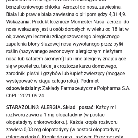
benzalkoniowego chlorku. Aerozol do nosa, zawiesina.
Biała lub prawie biała zawiesina o pH pomiędzy 4,3 i 4,9.
Wskazania:
Produkt leczniczy Momester Nasal aerozol do
nosa wskazany jest u osób dorosłych w wieku od 18 lat w
objawowym leczeniu zdiagnozowanego alergicznego
zapalenia błony śluzowej nosa wywołanego przez pyłki
roślin (nazywanego sezonowym alergicznym nieżytem
nosa lub katarem siennym) lub inne alergeny znajdujące
się w powietrzu, takie jak roztocze kurzu domowego,
zarodniki pleśni i grzybów lub łupież zwierzęcy (mogące
występować w ciągu całego roku).
Podmiot
odpowiedzialny:
Zakłady Farmaceutyczne Polpharma S.A.
ChPL: 2021.09.24
STARAZOLIN® ALERGIA. Skład i postać:
Każdy ml
roztworu zawiera 1 mg olopatadyny (w postaci
olopatadyny chlorowodorku). Każda kropla roztworu
zawiera 0,03 mg olopatadyny (w postaci olopatadyny
chlorowodorku). Krople do oczu, roztwór. Przezroczysty,